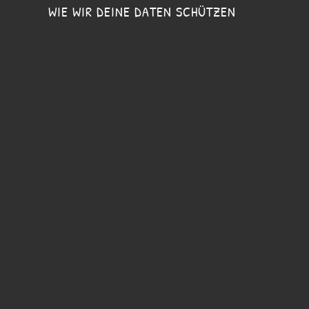
WIE WIR DEINE DATEN SCHÜTZEN
WELCHE MASSNAHMEN WIR BEI D
ATENSCHUTZVERLETZUNGEN A
NBIETEN
VON WELCHEN DRITTANBIETERN WIR
DATEN ERHALTEN
WELCHE AUTOMATISIERTE
ENTSCHEIDUNGSFINDUNG UND/ODER
PROFILERSTELLUNG WIR MIT
BENUTZERDATEN DURCHFÜHREN
INDUSTRIELLE AUFSICHTSRECHTLICHE
REGULIERUNGSANFORDERUNGEN