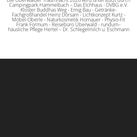
Die Überwälder Traumnacht 2026 wird unterstützt durch
Campingpark Hammelbach – Das Elchhaus - DVBG e.V.
Kloster Buddhas Weg - Emig Bau - Getränke-
Fachgroßhandel Heinz Dörsam - Lichtkonzept Kurtz -
Möbel-Oberle - Naturkosmetik Hornauer - Physio-Fit
Frank Formum - Reisebüro Überwald - rundum–
häusliche Pflege Hertel – Dr. Schlegelmilch u. Eschmann
info@ueberwald.eu
0620794240