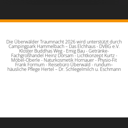
Die Überwälder Traumnacht 2026 wird unterstützt durch
Campingpark Hammelbach – Das Elchhaus - DVBG e.V.
Kloster Buddhas Weg - Emig Bau - Getränke-
Fachgroßhandel Heinz Dörsam - Lichtkonzept Kurtz -
Möbel-Oberle - Naturkosmetik Hornauer - Physio-Fit
Frank Formum - Reisebüro Überwald - rundum–
häusliche Pflege Hertel – Dr. Schlegelmilch u. Eschmann