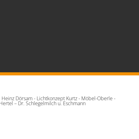
einz Dörsam - Lichtkonzept Kurtz - Möbel-Oberle -
ertel – Dr. Schlegelmilch u. Eschmann