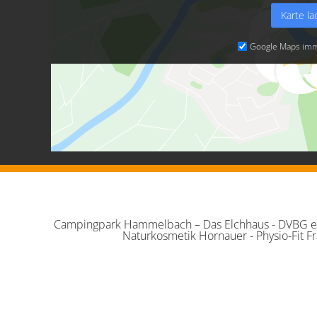
Karte l
Google Maps imm
Campingpark Hammelbach – Das Elchhaus - DVBG e.V
Naturkosmetik Hornauer - Physio-Fit 